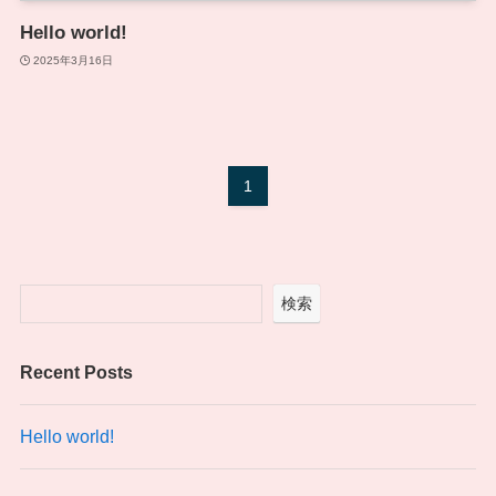
Hello world!
2025年3月16日
1
検索
Recent Posts
Hello world!